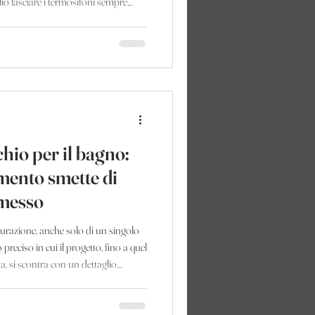
lio lasciare i termosifoni sempre
ta, oppure spegnerli completamente
mattino? È una domanda legittima,
oncreta. Ed è proprio per questo che
reta, non una delle solite
chio per il bagno:
mento smette di
messo
turazione, anche solo di un singolo
eciso in cui il progetto, fino a quel
a, si scontra con un dettaglio
iamo il radiatore? È una domanda
ca, e che invece nasconde una delle
ogetto d'arredo. Perché il bagno, più