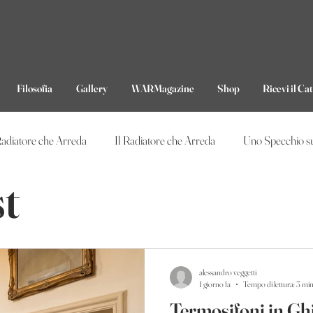
consulenza, assistenza, 
Filosofia
Gallery
WARMagazine
Shop
Ricevi il Ca
Radiatore che Arreda
Il Radiatore che Arreda
Uno Specchio su
st
alessandro veggetti
1 giorno fa
Tempo di lettura: 3 mi
Termosifoni in Ghi