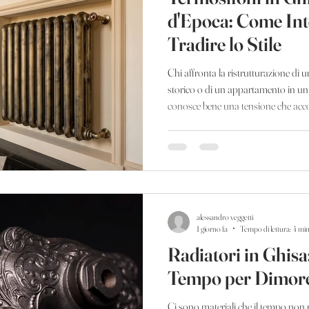
d'Epoca: Come Int
Tradire lo Stile
Chi affronta la ristrutturazione di u
storico o di un appartamento in un 
conosce bene una tensione che ac
inserire elementi tecnici contempora
originale dell'edificio. È una doma
gli infissi, per gli impianti elettrici,
per i radiatori, che finiscono tropp
alessandro veggetti
1 giorno fa
Tempo di lettura: 4 mi
Radiatori in Ghisa
Tempo per Dimore 
Ci sono materiali che il tempo non 