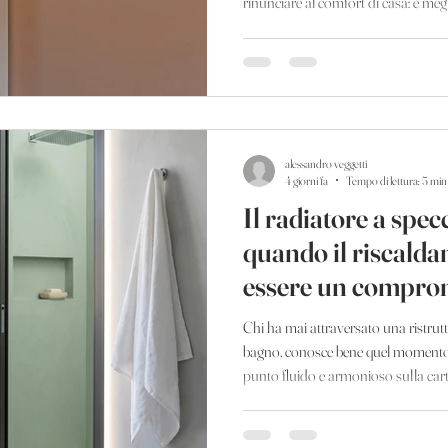
rinunciare al comfort di casa: è meg
accesi, magari a temperatura ridot
durante la notte e riaccenderli al 
sensata, che nasce da un'esigenza c
merita una risposta altrettanto conc
alessandro veggetti
4 giorni fa
Tempo di lettura: 5 min
Il radiatore a spec
quando il riscalda
essere un compro
Chi ha mai attraversato una ristrut
bagno, conosce bene quel momento pr
punto fluido e armonioso sulla cart
apparentemente minore: dove mett
che sembra tecnica, quasi burocrati
decisioni più delicate dell'intero pr