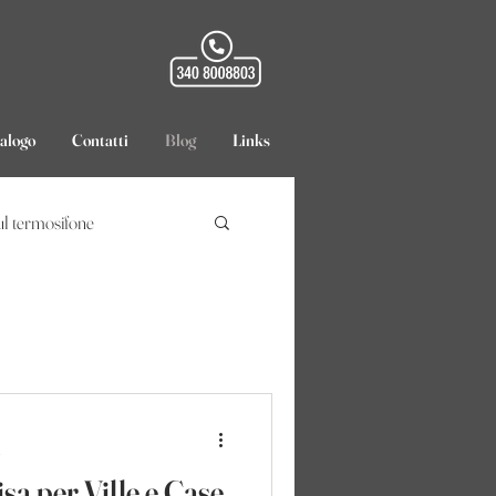
gratuita, sempre
talogo
Contatti
Blog
Links
l termosifone
n
sa per Ville e Case