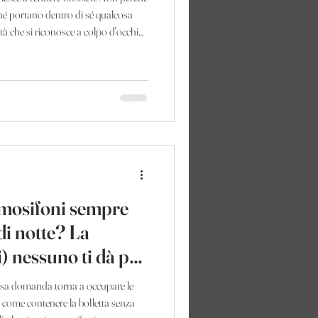
hé portano dentro di sé qualcosa
à che si riconosce a colpo d'occhio,
 particolarmente. La ghisa è uno di
ha attraversato un secolo, non una
orica, in un palazzo d'epoca, in una
 spesso un dettagli
rmosifoni sempre
di notte? La
) nessuno ti dà per
essa domanda torna a occupare le
e come contenere la bolletta senza