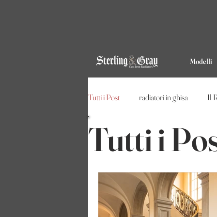
Modelli
Tutti i Post
radiatori in ghisa
Il 
Tutti i Po
Uno Specchio sul termosifone