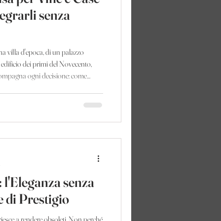
egrarli senza
na villa d'epoca, di un palazzo
edificio dei primi del Novecento,
compagna ogni decisione: come
nei senza intaccare il carattere
nda che ci si pone quasi sempre per
 per l'illuminazione. Raramente, invece,
o spesso per diventare
n
: l'Eleganza senza
di Prestigio
riesce a rendere obsoleti. Non perché