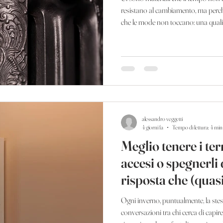
resistano al cambiamento, ma perc
che le mode non toccano: una qualit
anche a chi di design non si intende
questi materiali. Un materiale che 
stagione Chi entra in una dimora st
villa di inizio Novecento, riconosce
alessandro veggetti
4 giorni fa
Tempo di lettura: 4 min
Meglio tenere i te
accesi o spegnerli 
risposta che (quasi
intero
Ogni inverno, puntualmente, la st
conversazioni tra chi cerca di capir