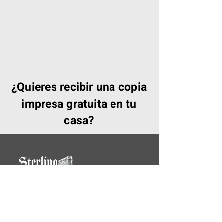
¿Quieres recibir una copia
impresa gratuita en tu
casa?
Sterling y Gray
por Deco-warm Srl
Via A. De Gasperi
35 - 48121
, Rávena -