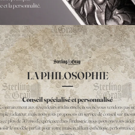
e et la personnalité.
LA PHILOSOPHIE
Conseil spécialisé et personnalisé
Contrairement aux revendeurs traditionnels, nous ne vous vendons pas u
mple radiateur, mais nous vous proposons un service de conseil sur mesur
vec plus de 30 ans d'expérience dans l'industrie, nous pouvons vous aider
oisir le modèle parfait pour votre maison, alliant esthétique, performance 
praticité.