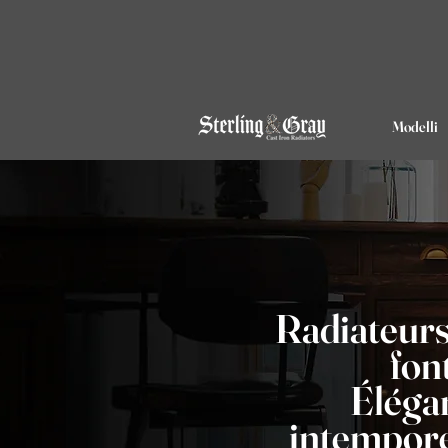
Modelli
Radiateurs
font
Éléga
intempore