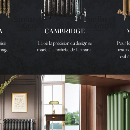
A
CAMBRIDGE
M
isir
Là où la précision du design se
Pour l
mmage
marie à la maîtrise de l'artisanat.
tradit
esthé