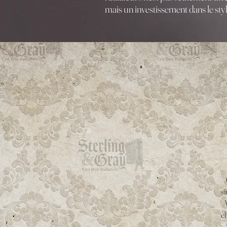
mais un investissement dans le styl
si
A
ch