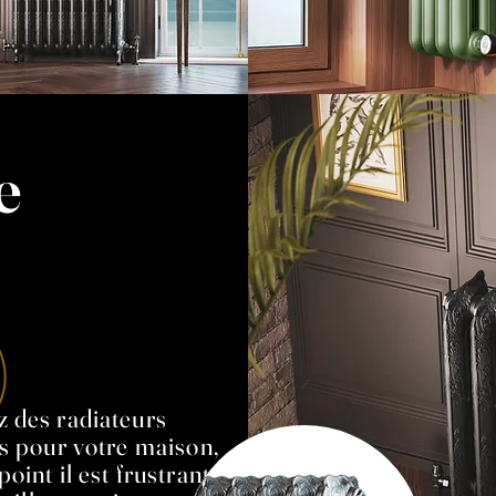
e
z des radiateurs
ts pour votre maison,
oint il est frustrant de