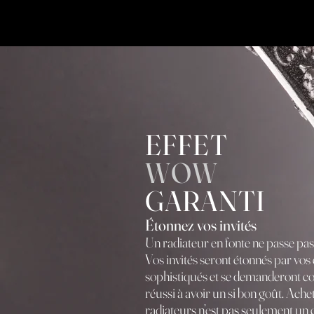
EFFET
WOW
GARANTI
Étonnez vos invités
Un radiateur en fonte ne passe pas
Vos invités seront étonnés par vos
sophistiqués et se demanderont 
réussi à avoir un si bon goût. Achet
radiateurs n’est pas seulement un 