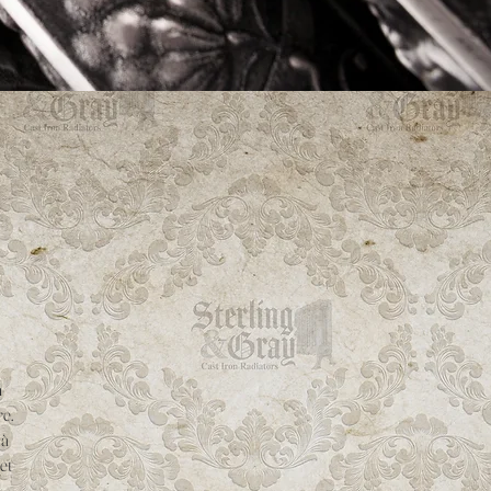
n
e.
 à
et