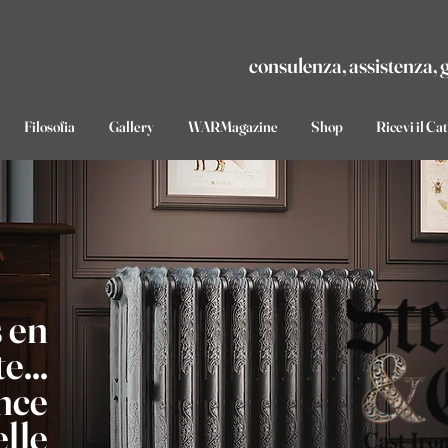
consulenza, assistenza, 
Filosofia
Gallery
WARMagazine
Shop
Ricevi il Ca
 en
e...
nce
lle