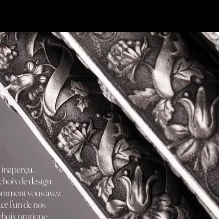
 inaperçu.
 choix de design
comment vous avez
er l’un de nos
choix pratique,