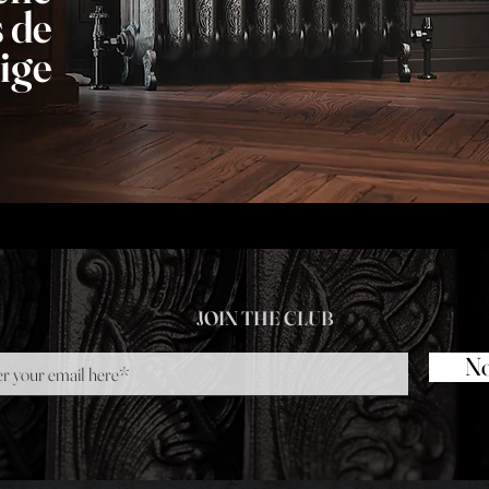
 de
ige
JOIN THE CLUB
No