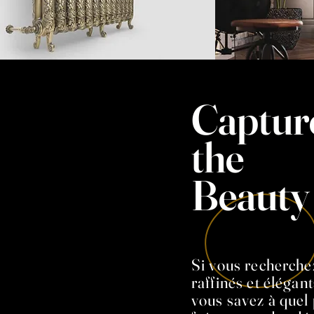
Captur
the
Beauty
Si vous recherche
raffinés et élégan
vous savez à quel p